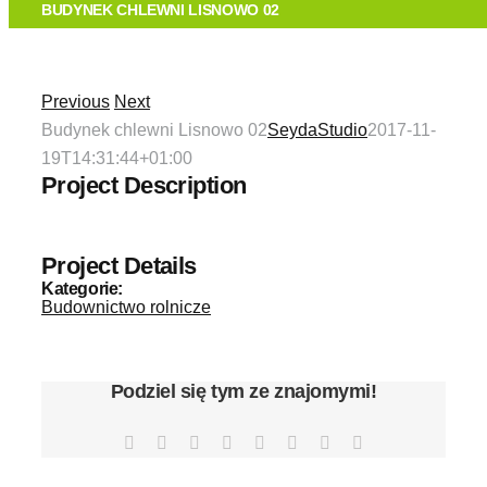
O FIRMIE
BUDYNEK CHLEWNI LISNOWO 02
TECHNOLOGIA
Previous
Next
Budynek chlewni Lisnowo 02
SeydaStudio
2017-11-
OFERTA
19T14:31:44+01:00
Project Description
REALIZACJE
Project Details
KONTAKT
Kategorie:
Budownictwo rolnicze
Podziel się tym ze znajomymi!
Facebook
X
Reddit
LinkedIn
Tumblr
Pinterest
Vk
Email