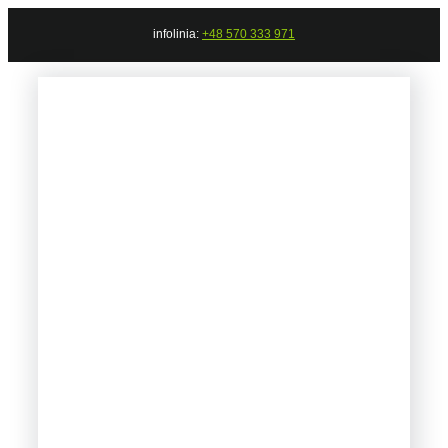
Przejdź
infolinia:
+48 570 333 971
do
zawartości