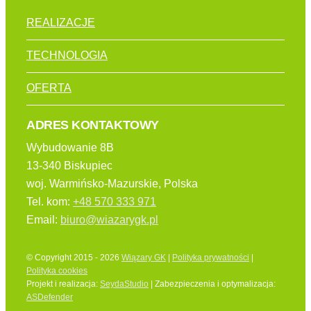
REALIZACJE
TECHNOLOGIA
OFERTA
ADRES KONTAKTOWY
Wybudowanie 8B
13-340 Biskupiec
woj. Warmińsko-Mazurskie, Polska
Tel. kom:
+48 570 333 971
Email:
biuro@wiazarygk.pl
© Copyright 2015 - 2026
Wiązary GK
|
Polityka prywatności
|
Polityka cookies
Projekt i realizacja:
SeydaStudio
| Zabezpieczenia i optymalizacja:
ASDefender