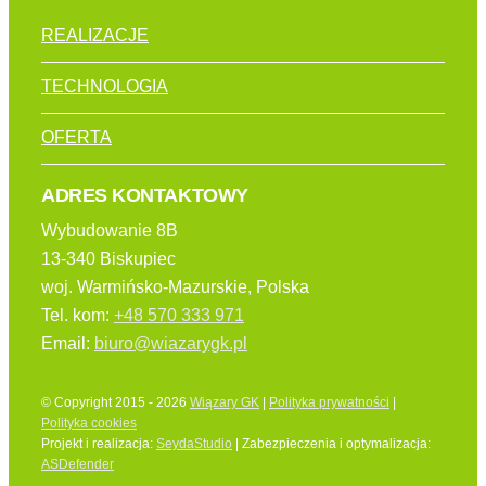
REALIZACJE
TECHNOLOGIA
OFERTA
ADRES KONTAKTOWY
Wybudowanie 8B
13-340 Biskupiec
woj. Warmińsko-Mazurskie, Polska
Tel. kom:
+48 570 333 971
Email:
biuro@wiazarygk.pl
© Copyright 2015 - 2026
Wiązary GK
|
Polityka prywatności
|
Polityka cookies
Projekt i realizacja:
SeydaStudio
| Zabezpieczenia i optymalizacja:
ASDefender