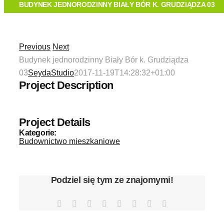
O FIRMIE
BUDYNEK JEDNORODZINNY BIAŁY BÓR K. GRUDZIĄDZA 03
TECHNOLOGIA
Previous
Next
Budynek jednorodzinny Biały Bór k. Grudziądza
OFERTA
03
SeydaStudio
2017-11-19T14:28:32+01:00
Project Description
REALIZACJE
Project Details
KONTAKT
Kategorie:
Budownictwo mieszkaniowe
Podziel się tym ze znajomymi!
Facebook
X
Reddit
LinkedIn
Tumblr
Pinterest
Vk
Email