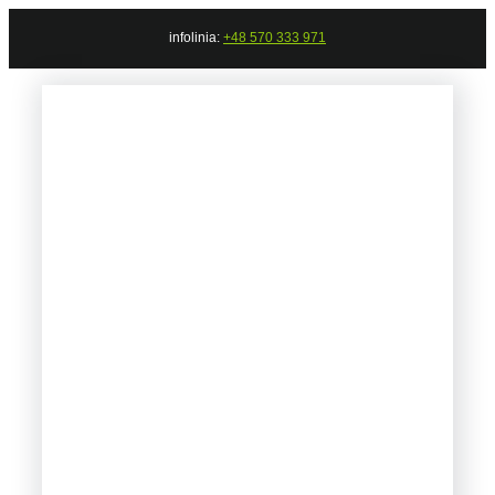
Przejdź
infolinia:
+48 570 333 971
do
zawartości