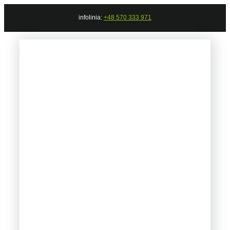
Przejdź
infolinia:
+48 570 333 971
do
zawartości