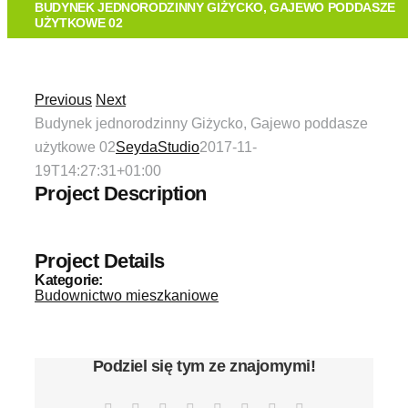
O FIRMIE
BUDYNEK JEDNORODZINNY GIŻYCKO, GAJEWO PODDASZE
UŻYTKOWE 02
TECHNOLOGIA
Previous
Next
OFERTA
Budynek jednorodzinny Giżycko, Gajewo poddasze
użytkowe 02
SeydaStudio
2017-11-
19T14:27:31+01:00
REALIZACJE
Project Description
KONTAKT
Project Details
Kategorie:
Budownictwo mieszkaniowe
Podziel się tym ze znajomymi!