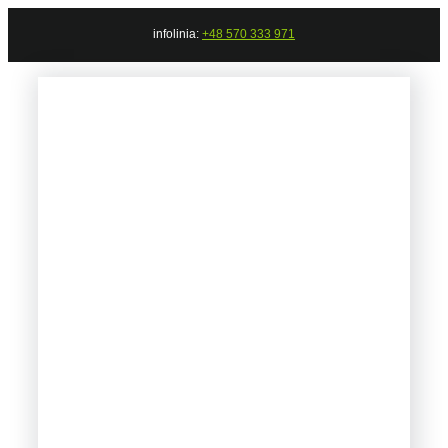
Przejdź
infolinia:
+48 570 333 971
do
zawartości