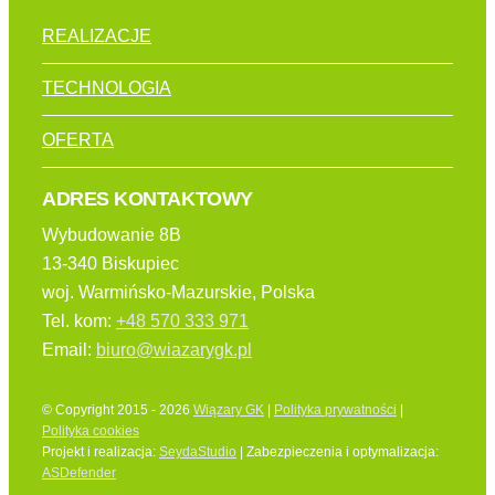
REALIZACJE
TECHNOLOGIA
OFERTA
ADRES KONTAKTOWY
Wybudowanie 8B
13-340 Biskupiec
woj. Warmińsko-Mazurskie, Polska
Tel. kom:
+48 570 333 971
Email:
biuro@wiazarygk.pl
© Copyright 2015 - 2026
Wiązary GK
|
Polityka prywatności
|
Polityka cookies
Projekt i realizacja:
SeydaStudio
| Zabezpieczenia i optymalizacja:
ASDefender