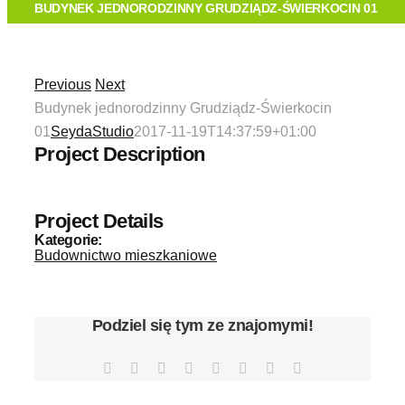
O FIRMIE
BUDYNEK JEDNORODZINNY GRUDZIĄDZ-ŚWIERKOCIN 01
TECHNOLOGIA
Previous
Next
Budynek jednorodzinny Grudziądz-Świerkocin
OFERTA
01
SeydaStudio
2017-11-19T14:37:59+01:00
Project Description
REALIZACJE
Project Details
KONTAKT
Kategorie:
Budownictwo mieszkaniowe
Podziel się tym ze znajomymi!
Facebook
X
Reddit
LinkedIn
Tumblr
Pinterest
Vk
Email