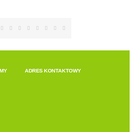
Facebook
X
Reddit
LinkedIn
Tumblr
Pinterest
Vk
Email
AMY
ADRES KONTAKTOWY