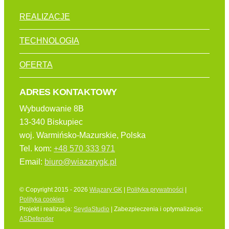
REALIZACJE
TECHNOLOGIA
OFERTA
ADRES KONTAKTOWY
Wybudowanie 8B
13-340 Biskupiec
woj. Warmińsko-Mazurskie, Polska
Tel. kom:
+48 570 333 971
Email:
biuro@wiazarygk.pl
© Copyright 2015 - 2026
Wiązary GK
|
Polityka prywatności
|
Polityka cookies
Projekt i realizacja:
SeydaStudio
| Zabezpieczenia i optymalizacja:
ASDefender