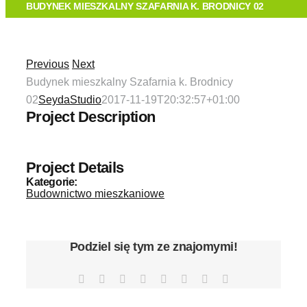
O FIRMIE
BUDYNEK MIESZKALNY SZAFARNIA K. BRODNICY 02
TECHNOLOGIA
Previous
Next
Budynek mieszkalny Szafarnia k. Brodnicy
OFERTA
02
SeydaStudio
2017-11-19T20:32:57+01:00
Project Description
REALIZACJE
Project Details
KONTAKT
Kategorie:
Budownictwo mieszkaniowe
Podziel się tym ze znajomymi!
Facebook
X
Reddit
LinkedIn
Tumblr
Pinterest
Vk
Email