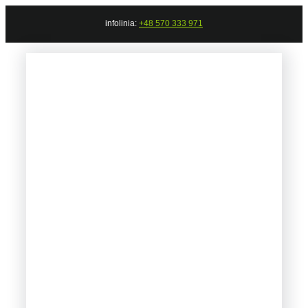
Przejdź
infolinia:
+48 570 333 971
do
zawartości