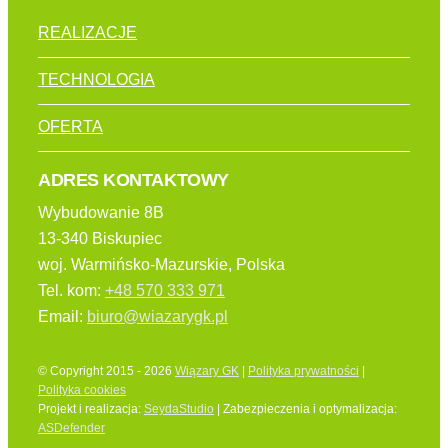
REALIZACJE
TECHNOLOGIA
OFERTA
ADRES KONTAKTOWY
Wybudowanie 8B
13-340 Biskupiec
woj. Warmińsko-Mazurskie, Polska
Tel. kom:
+48 570 333 971
Email:
biuro@wiazarygk.pl
© Copyright 2015 - 2026
Wiązary GK
|
Polityka prywatności
|
Polityka cookies
Projekt i realizacja:
SeydaStudio
| Zabezpieczenia i optymalizacja:
ASDefender