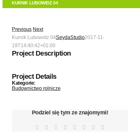
O FIRMIE
KURNIK LUBOWIDZ 04
TECHNOLOGIA
Previous
Next
Kurnik Lubowidz 04
SeydaStudio
2017-11-
OFERTA
19T14:40:42+01:00
Project Description
REALIZACJE
Project Details
KONTAKT
Kategorie:
Budownictwo rolnicze
Podziel się tym ze znajomymi!
Facebook
X
Reddit
LinkedIn
Tumblr
Pinterest
Vk
Email