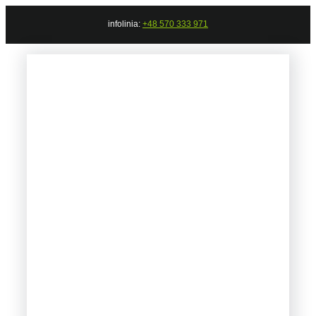
Przejdź
infolinia:
+48 570 333 971
do
zawartości