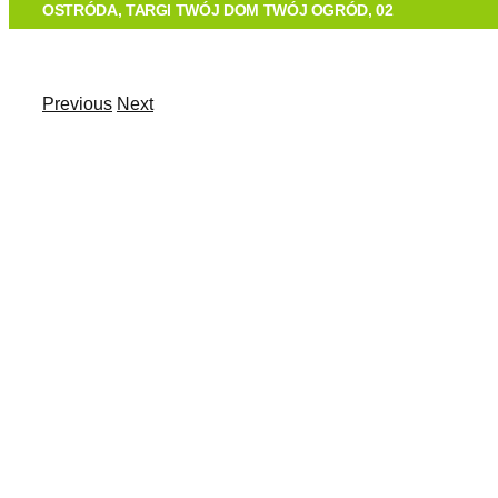
O FIRMIE
OSTRÓDA, TARGI TWÓJ DOM TWÓJ OGRÓD, 02
TECHNOLOGIA
Previous
Next
View
OFERTA
Larger
Image
REALIZACJE
KONTAKT