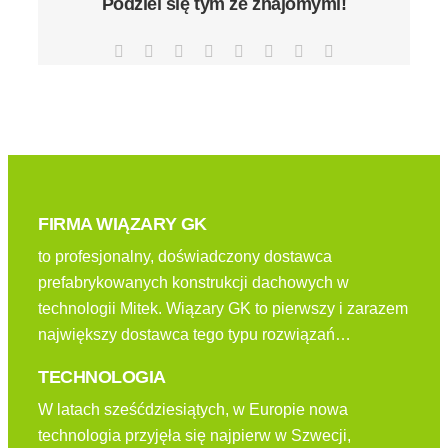
Podziel się tym ze znajomymi!
Facebook
X
Reddit
LinkedIn
Tumblr
Pinterest
Vk
Email
FIRMA WIĄZARY GK
to profesjonalny, doświadczony dostawca
prefabrykowanych konstrukcji dachowych w
technologii Mitek. Wiązary GK to pierwszy i zarazem
największy dostawca tego typu rozwiązań…
TECHNOLOGIA
W latach sześćdziesiątych, w Europie nowa
technologia przyjęła się najpierw w Szwecji,