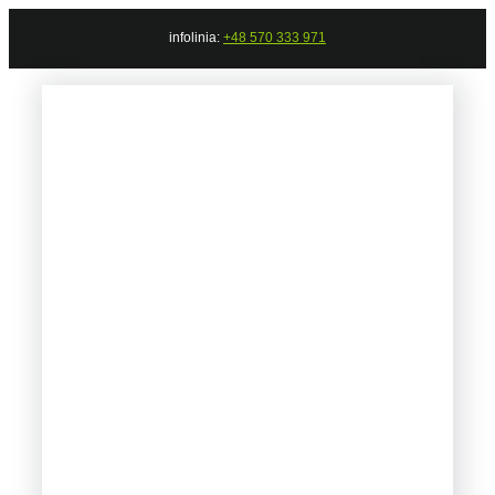
Przejdź
infolinia:
+48 570 333 971
do
zawartości