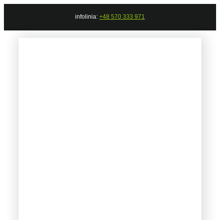
Przejdź
infolinia:
+48 570 333 971
do
zawartości