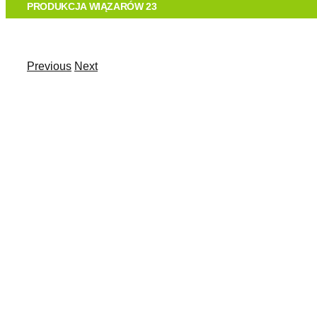
O FIRMIE
PRODUKCJA WIĄZARÓW 23
TECHNOLOGIA
Previous
Next
View
OFERTA
Larger
Image
REALIZACJE
KONTAKT