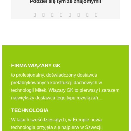
Podziel się tym ze znajomymi!
Facebook
X
Reddit
LinkedIn
Tumblr
Pinterest
Vk
Email
FIRMA WIĄZARY GK
to profesjonalny, doświadczony dostawca
prefabrykowanych konstrukcji dachowych w
technologii Mitek. Wiązary GK to pierwszy i zarazem
największy dostawca tego typu rozwiązań…
TECHNOLOGIA
W latach sześćdziesiątych, w Europie nowa
technologia przyjęła się najpierw w Szwecji,