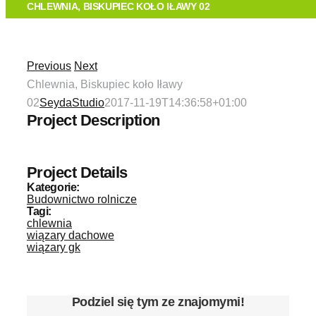
O FIRMIE
CHLEWNIA, BISKUPIEC KOŁO IŁAWY 02
TECHNOLOGIA
Previous
Next
Chlewnia, Biskupiec koło Iławy
OFERTA
02
SeydaStudio
2017-11-19T14:36:58+01:00
Project Description
REALIZACJE
Project Details
KONTAKT
Kategorie:
Budownictwo rolnicze
Tagi:
chlewnia
wiązary dachowe
wiązary gk
Podziel się tym ze znajomymi!