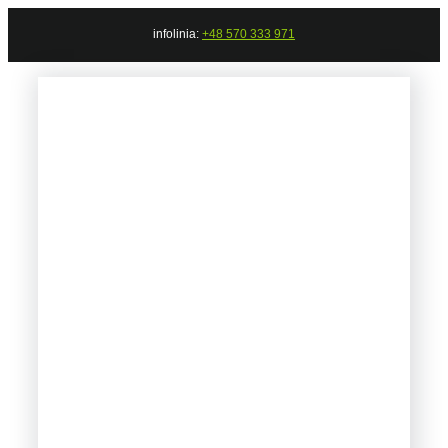
Przejdź
infolinia:
+48 570 333 971
do
zawartości