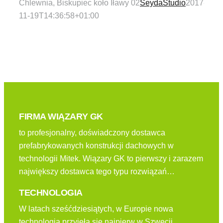
Chlewnia, Biskupiec koło Iławy 02
SeydaStudio
2017-
11-19T14:36:58+01:00
FIRMA WIĄZARY GK
to profesjonalny, doświadczony dostawca
prefabrykowanych konstrukcji dachowych w
technologii Mitek. Wiązary GK to pierwszy i zarazem
największy dostawca tego typu rozwiązań…
TECHNOLOGIA
W latach sześćdziesiątych, w Europie nowa
technologia przyjęła się najpierw w Szwecji,