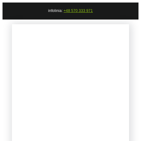
Przejdź
infolinia:
+48 570 333 971
do
zawartości