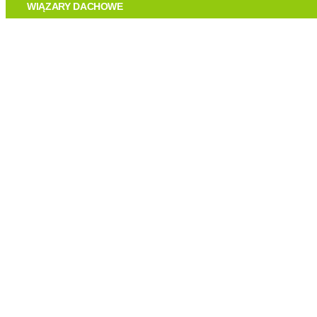
O FIRMIE
WIĄZARY DACHOWE
TECHNOLOGIA
OFERTA
REALIZACJE
KONTAKT